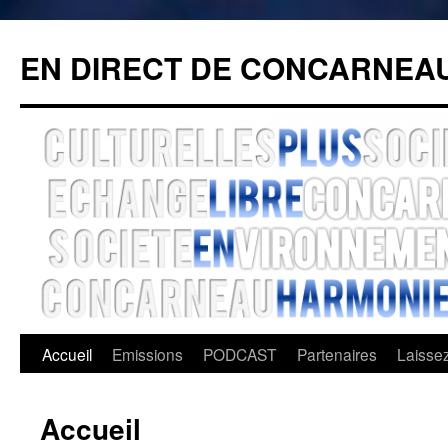
Aller
au
EN DIRECT DE CONCARNEAU
contenu
Accueil
Emissions
PODCAST
Partenaires
Laisse
Accueil