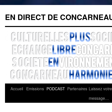
Aller
au
EN DIRECT DE CONCARNEAU
contenu
Accueil
Emissions
PODCAST
Partenaires
Laissez votre
message…