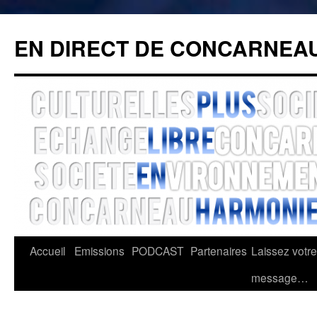
Aller
au
EN DIRECT DE CONCARNEAU
contenu
Accueil
Emissions
PODCAST
Partenaires
Laissez votre
message…